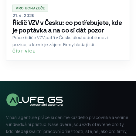
PRO UCHAZEČE
21. 4. 2026
Řidič VZV v Česku: co potřebujete, kde
je poptávka a na co si dát pozor
Práce řidiče VZV patří v Česku dlouhodobě mezi
pozice, o které je zájem. Firmy hledají lidi...
ČÍST VÍCE
V naší agentuře práce si ceníme každého pracovníka a věříme
v individuální přístup. Naše dveře jsou vždy otevřené pro ty,
kdo hledají kvalitní pracovní příležitosti, stejně jako pro firmy,