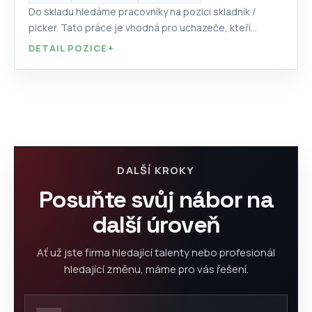
Do skladu hledáme pracovníky na pozici skladník /
picker. Tato práce je vhodná pro uchazeče, kteří...
DETAIL POZICE
+
DALŠÍ KROKY
Posuňte svůj nábor na
další úroveň
Ať už jste firma hledající talenty nebo profesionál
hledající změnu, máme pro vás řešení.