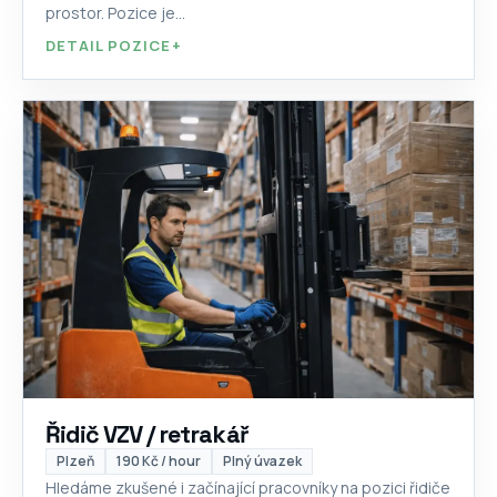
prostor. Pozice je...
DETAIL POZICE
+
Řidič VZV / retrakář
Plzeň
190 Kč / hour
Plný úvazek
Hledáme zkušené i začínající pracovníky na pozici řidiče