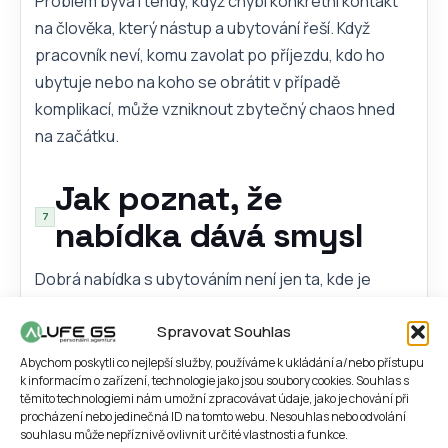
Problém bývá i tehdy, když chybí konkrétní kontakt
na člověka, který nástup a ubytování řeší. Když
pracovník neví, komu zavolat po příjezdu, kdo ho
ubytuje nebo na koho se obrátit v případě
komplikací, může vzniknout zbytečný chaos hned
na začátku.
Jak poznat, že
nabídka dává smysl
Dobrá nabídka s ubytováním není jen ta, kde je
práce a volné místo na pokoji. Měla by dávat smysl i
Spravovat Souhlas
v běžném životě. Člověk by měl ještě před odjezdem
rozumět tomu, jaká práce ho čeká, kde bude bydlet,
Abychom poskytli co nejlepší služby, používáme k ukládání a/nebo přístupu
k informacím o zařízení, technologie jako jsou soubory cookies. Souhlas s
kolik za ubytování zaplatí, jak se dostane do práce a
těmito technologiemi nám umožní zpracovávat údaje, jako je chování při
jak přesně proběhne nástup. Pokud jsou tyto věci
procházení nebo jedinečná ID na tomto webu. Nesouhlas nebo odvolání
souhlasu může nepříznivě ovlivnit určité vlastnosti a funkce.
vysvětlené přehledně a bez mlžení, je mnohem větší