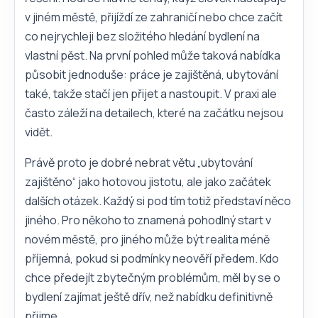
v jiném městě, přijíždí ze zahraničí nebo chce začít
co nejrychleji bez složitého hledání bydlení na
vlastní pěst. Na první pohled může taková nabídka
působit jednoduše: práce je zajištěná, ubytování
také, takže stačí jen přijet a nastoupit. V praxi ale
často záleží na detailech, které na začátku nejsou
vidět.
Právě proto je dobré nebrat větu „ubytování
zajištěno“ jako hotovou jistotu, ale jako začátek
dalších otázek. Každý si pod tím totiž představí něco
jiného. Pro někoho to znamená pohodlný start v
novém městě, pro jiného může být realita méně
příjemná, pokud si podmínky neověří předem. Kdo
chce předejít zbytečným problémům, měl by se o
bydlení zajímat ještě dřív, než nabídku definitivně
přijme.