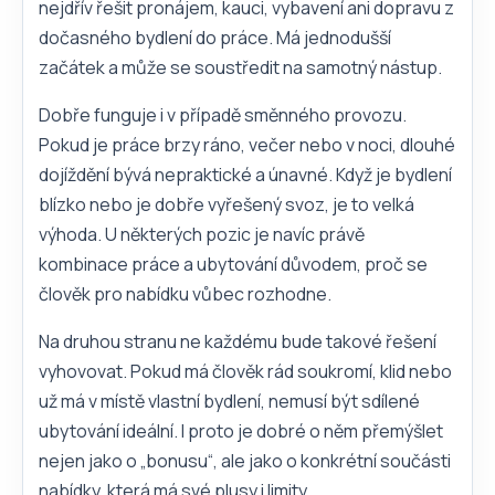
nejdřív řešit pronájem, kauci, vybavení ani dopravu z
dočasného bydlení do práce. Má jednodušší
začátek a může se soustředit na samotný nástup.
Dobře funguje i v případě směnného provozu.
Pokud je práce brzy ráno, večer nebo v noci, dlouhé
dojíždění bývá nepraktické a únavné. Když je bydlení
blízko nebo je dobře vyřešený svoz, je to velká
výhoda. U některých pozic je navíc právě
kombinace práce a ubytování důvodem, proč se
člověk pro nabídku vůbec rozhodne.
Na druhou stranu ne každému bude takové řešení
vyhovovat. Pokud má člověk rád soukromí, klid nebo
už má v místě vlastní bydlení, nemusí být sdílené
ubytování ideální. I proto je dobré o něm přemýšlet
nejen jako o „bonusu“, ale jako o konkrétní součásti
nabídky, která má své plusy i limity.