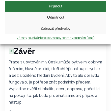
šance, že začátek proběhne klidně.
Přijmout
Nejde o to hledat perfektní nabídku bez jediné
Odmítnout
nevýhody. Jde spíš o to, aby podmínky byly
srozumitelné, realistické a odpovídaly tomu, co
Zobrazit předvolby
člověk skutečně potřebuje.
Zásady používání cookies
Zásady ochrany osobních údajů
Závěr
Práce s ubytováním v Česku může být velmi dobrým
řešením, hlavně pro lidi, kteří chtějí nastoupit rychle
a bez složitého hledání bydlení. Aby to ale opravdu
fungovalo, je potřeba znát podmínky předem.
Vyplatí se ověřit si lokalitu, cenu, dopravu, počet lidí
na pokoji i to, jak bude probíhat samotný příjezd a
nástup.