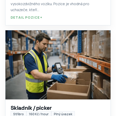
vysokozdvižného vozíku. Pozice je vhodná pro
uchazeče, kteří...
DETAIL POZICE
+
Skladník / picker
Stříbro
160 Kč / hour
Plný úvazek