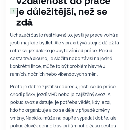
Vzdálenost do práce
je důležitější, než se
zdá
Uchazeči často řeší hlavně to, jestli je práce volná a
jestli mají kde bydlet. Ale v praxi bývá stejně důležitá
i otázka, jak daleko je ubytování od práce. Pokud
cesta trvá dlouho, je složitá nebo závisí na jedné
konkrétní lince, může to být problém hlavně u
ranních, nočních nebo víkendových směn.
Proto je dobré zjistit si dopředu, jestli se do práce
chodí pěšky, jezdí MHD nebo je zajištěný svoz. A
pokud svoz existuje, je potřeba vědět, kdy jezdí,
kdo ho organizuje a co se děje v případě změny
směny. Nabídka může na papíře vypadat dobře, ale
pokud člověk denně tráví příliš mnoho času cestou