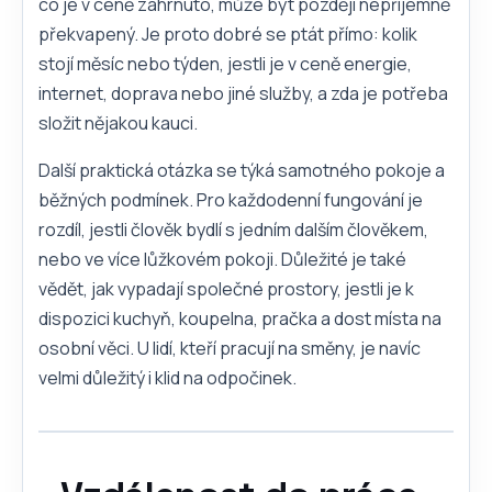
co je v ceně zahrnuto, může být později nepříjemně
překvapený. Je proto dobré se ptát přímo: kolik
stojí měsíc nebo týden, jestli je v ceně energie,
internet, doprava nebo jiné služby, a zda je potřeba
složit nějakou kauci.
Další praktická otázka se týká samotného pokoje a
běžných podmínek. Pro každodenní fungování je
rozdíl, jestli člověk bydlí s jedním dalším člověkem,
nebo ve více lůžkovém pokoji. Důležité je také
vědět, jak vypadají společné prostory, jestli je k
dispozici kuchyň, koupelna, pračka a dost místa na
osobní věci. U lidí, kteří pracují na směny, je navíc
velmi důležitý i klid na odpočinek.