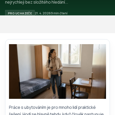
nejrychleji bez složitého hledání...
21. 4. 2026
9 min čtení
PRO UCHAZEČE
Práce s ubytováním je pro mnoho lidí praktické
řešení. Hodí se hlavně tehdy, když člověk nastupuje