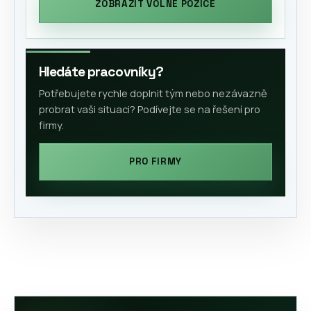
ZOBRAZIT VOLNÉ POZICE
Hledáte pracovníky?
Potřebujete rychle doplnit tým nebo nezávazně
probrat vaši situaci? Podívejte se na řešení pro
firmy.
PRO FIRMY