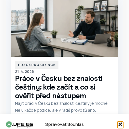
PRÁCE PRO CIZINCE
21. 4. 2026
Práce v Česku bez znalosti
češtiny: kde začít a co si
ověřit před nástupem
Najít práci v Česku bez znalosti češtiny je možné.
Ne u každé pozice, ale v řadě provozů ano.
Nejčastěji jde o výrobu, sklad, logistiku,...
Spravovat Souhlas
ČÍST VÍCE
+