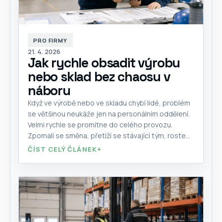
PRO FIRMY
21. 4. 2026
Jak rychle obsadit výrobu
nebo sklad bez chaosu v
náboru
Když ve výrobě nebo ve skladu chybí lidé, problém
se většinou neukáže jen na personálním oddělení.
Velmi rychle se promítne do celého provozu.
Zpomalí se směna, přetíží se stávající tým, roste
tlak na vedoucí,...
ČÍST CELÝ ČLÁNEK
+