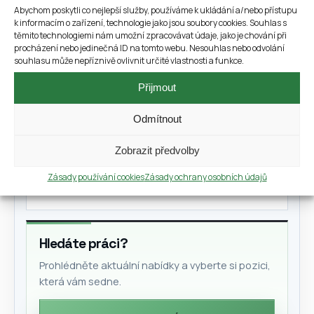
Abychom poskytli co nejlepší služby, používáme k ukládání a/nebo přístupu
k informacím o zařízení, technologie jako jsou soubory cookies. Souhlas s
těmito technologiemi nám umožní zpracovávat údaje, jako je chování při
Kategorie článků
procházení nebo jedinečná ID na tomto webu. Nesouhlas nebo odvolání
souhlasu může nepříznivě ovlivnit určité vlastnosti a funkce.
Všechny články
Přijmout
Práce pro cizince
1
Odmítnout
Pro firmy
1
Zobrazit předvolby
Zásady používání cookies
Zásady ochrany osobních údajů
Pro uchazeče
2
Hledáte práci?
Prohlédněte aktuální nabídky a vyberte si pozici,
která vám sedne.