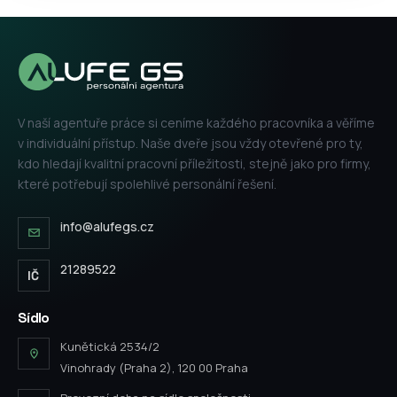
V naší agentuře práce si ceníme každého pracovníka a věříme
v individuální přístup. Naše dveře jsou vždy otevřené pro ty,
kdo hledají kvalitní pracovní příležitosti, stejně jako pro firmy,
které potřebují spolehlivé personální řešení.
info@alufegs.cz
21289522
IČ
Sídlo
Kunětická 2534/2
Vinohrady (Praha 2), 120 00 Praha